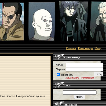
Главная
|
Регистрация
|
Вход
Форма входа
Логин:
Пароль:
запомнить
Забыл пароль
·
Регистрация
Поиск
eon Genesis Evangelion" и на данный
Навигация