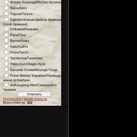
Motoko Kusanagi/Мотоко Кусанаги
Batou/Бато
Togusa/Тогуса
Daisuke Aramaki/Дайске Арамаки
(Шеф Арамаки)
Ishikawa/Ишикава
Pazu/Пазу
Borma/Бома
Saito/Сайто
Proto/Прото
Tachikoma/Тачикома
Hideo Kuze/Хидео Кузе
Kazundo Gouda/Казундо Гоуда
Prime Minister Kayabuki/Премьер-
министр Каябуки
Aoi/Laughing Man/Смеющийся
Человек
Результаты
|
Архив опросов
Всего ответов:
322