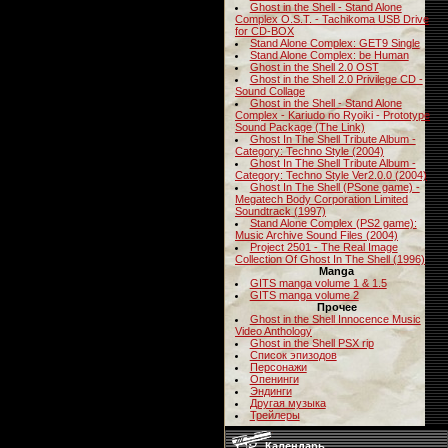
Ghost in the Shell - Stand Alone
Complex O.S.T. - Tachikoma USB Drive
for CD-BOX
Stand Alone Complex: GET9 Single
Stand Alone Complex: be Human
Ghost in the Shell 2.0 OST
Ghost in the Shell 2.0 Privilege CD -
Sound Collage
Ghost in the Shell - Stand Alone
Complex - Kariudo no Ryoiki - Prototype
Sound Package (The Link)
Ghost In The Shell Tribute Album -
Category: Techno Style (2004)
Ghost In The Shell Tribute Album -
Category: Techno Style Ver2.0.0 (2004)
Ghost In The Shell (PSone game) -
Megatech Body Corporation Limited
Soundtrack (1997)
Stand Alone Complex (PS2 game):
Music Archive Sound Files (2004)
Project 2501 - The Real Image
Collection Of Ghost In The Shell (1996)
Manga
GITS manga volume 1 & 1.5
GITS manga volume 2
Прочее
Ghost in the Shell Innocence Music
Video Anthology
Ghost in the Shell PSX rip
Список эпизодов
Персонажи
Опенинги
Эндинги
Другая музыка
Трейлеры
Календарь