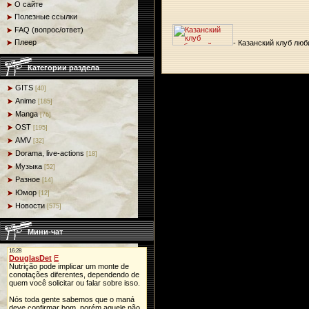
О сайте
Полезные ссылки
FAQ (вопрос/ответ)
Плеер
- Казанский клуб люб
Категории раздела
GITS
[40]
Anime
[185]
Manga
[76]
OST
[195]
AMV
[32]
Dorama, live-actions
[18]
Музыка
[52]
Разное
[14]
Юмор
[12]
Новости
[575]
Мини-чат