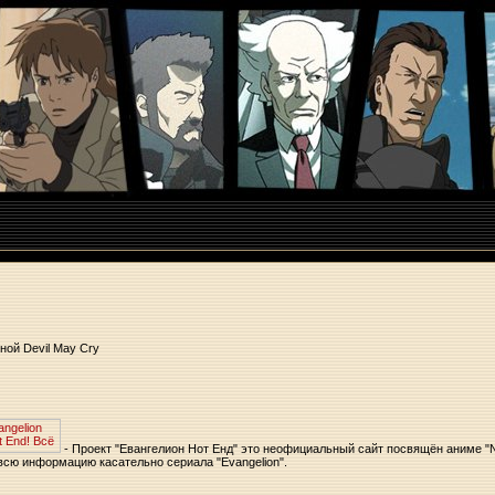
ной Devil May Cry
- Проект "Евангелиoн Нот Енд" это неофициальный сайт посвящён аниме "N
всю информацию касательно сериала "Evangelion".