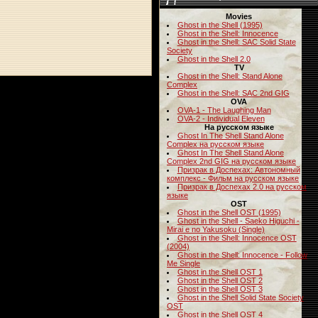
Movies
Ghost in the Shell (1995)
Ghost in the Shell: Innocence
Ghost in the Shell: SAC Solid State
Society
Ghost in the Shell 2.0
TV
Ghost in the Shell: Stand Alone
Complex
Ghost in the Shell: SAC 2nd GIG
OVA
OVA-1 - The Laughing Man
OVA-2 - Individual Eleven
На русском языке
Ghost In The Shell Stand Alone
Complex на русском языке
Ghost In The Shell Stand Alone
Complex 2nd GIG на русском языке
Призрак в Доспехах: Автономный
комплекс - Фильм на русском языке
Призрак в Доспехах 2.0 на русском
языке
OST
Ghost in the Shell OST (1995)
Ghost in the Shell - Saeko Higuchi -
Mirai e no Yakusoku (Single)
Ghost in the Shell: Innocence OST
(2004)
Ghost in the Shell: Innocence - Follow
Me Single
Ghost in the Shell OST 1
Ghost in the Shell OST 2
Ghost in the Shell OST 3
Ghost in the Shell Solid State Society
OST
Ghost in the Shell OST 4