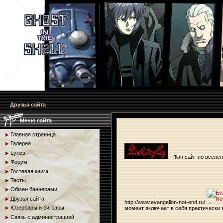
Друзья сайта
Меню сайта
Главная страница
Галерея
Lyrics
- Фан сайт по вселен
Форум
Гостевая книга
Тесты
Обмен баннерами
Друзья сайта
http://www.evangelion-not-end.ru/
Юзербары и бигбары
момент включает в себя практически 
Связь с администрацией