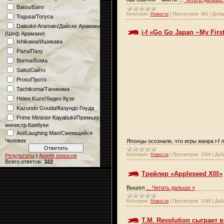
Batou/Бато
Категория:
Новости
|
Просмотров:
981
|
Доба
Togusa/Тогуса
Daisuke Aramaki/Дайске Арамаки
i-f «Go Go Japan ~My Fir
(Шеф Арамаки)
Ishikawa/Ишикава
Pazu/Пазу
Borma/Бома
Saito/Сайто
Proto/Прото
Tachikoma/Тачикома
Hideo Kuze/Хидео Кузе
Kazundo Gouda/Казундо Гоуда
Prime Minister Kayabuki/Премьер-
министр Каябуки
Aoi/Laughing Man/Смеющийся
Человек
Японцы осознали, что игры жанра i-f
Категория:
Новости
|
Просмотров:
1004
|
Доб
Результаты
|
Архив опросов
Всего ответов:
322
Трейлер «Appleseed XIII»
Вышел
...
Читать дальше »
Категория:
Новости
|
Просмотров:
1049
|
Доб
T.M. Revolution сыграет 