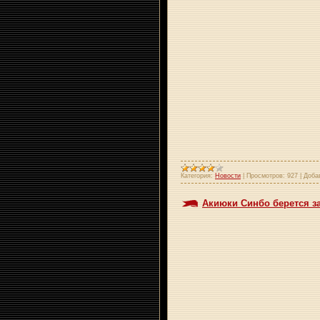
Категория:
Новости
|
Просмотров:
927
|
Доба
Акиюки Синбо берется за