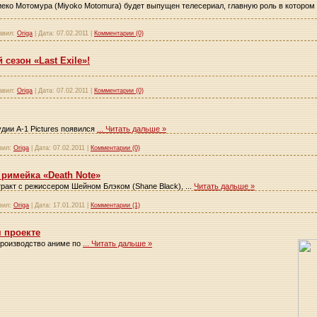
Миеко Мотомура (Miyoko Motomura) будет выпущен телесериал, главную роль в котором
авил:
Origa
|
Дата:
07.02.2011
|
Комментарии (0)
сезон «Last Exile»!
авил:
Origa
|
Дата:
07.02.2011
|
Комментарии (0)
удии A-1 Pictures появился
...
Читать дальше »
вил:
Origa
|
Дата:
07.02.2011
|
Комментарии (0)
римейка «Death Note»
тракт с режиссером Шейном Блэком (Shane Black),
...
Читать дальше »
вил:
Origa
|
Дата:
17.01.2011
|
Комментарии (1)
 проекте
производство аниме по
...
Читать дальше »