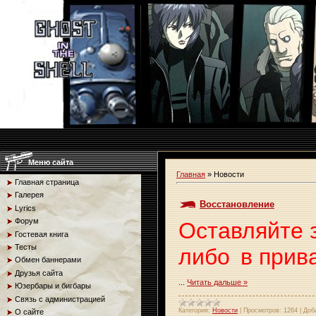
Меню сайта
Главная
»
Новости
Главная страница
Галерея
Восстановление
Lyrics
Форум
Оставляйте 
Гостевая книга
Тесты
либо
в прив
Обмен баннерами
Друзья сайта
...
Читать дальше »
Юзербары и бигбары
Связь с администрацией
Категория:
Новости
|
Просмотров:
1264
|
Доб
О сайте