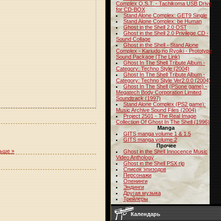
Complex O.S.T. - Tachikoma USB Drive
for CD-BOX
Stand Alone Complex: GET9 Single
Stand Alone Complex: be Human
Ghost in the Shell 2.0 OST
Ghost in the Shell 2.0 Privilege CD -
Sound Collage
Ghost in the Shell - Stand Alone
Complex - Kariudo no Ryoiki - Prototype
Sound Package (The Link)
Ghost In The Shell Tribute Album -
Category: Techno Style (2004)
Ghost In The Shell Tribute Album -
Category: Techno Style Ver2.0.0 (2004)
Ghost In The Shell (PSone game) -
Megatech Body Corporation Limited
Soundtrack (1997)
Stand Alone Complex (PS2 game):
Music Archive Sound Files (2004)
Project 2501 - The Real Image
Collection Of Ghost In The Shell (1996)
Manga
GITS manga volume 1 & 1.5
GITS manga volume 2
Прочее
льше »
Ghost in the Shell Innocence Music
Video Anthology
Ghost in the Shell PSX rip
Список эпизодов
Персонажи
Опенинги
Эндинги
Другая музыка
Трейлеры
Календарь