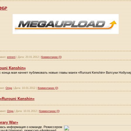
 ФБР
авил:
entrerri
|
Дата:
20.01.2012
|
Комментарии (0)
ouni Kenshin»
 конца мая начнет публиковать новые главы манги «Rurouni Kenshin» Ватсуки Нобухиро
вил:
Origa
|
Дата:
10.01.2012
|
Комментарии (0)
«Rurouni Kenshin»
авил:
Origa
|
Дата:
10.01.2012
|
Комментарии (0)
rary War»
илась информация о команде. Режиссером
ayuki Hamana), режиссер «Appleseed