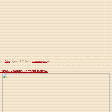
вил:
Origa
|
Дата:
17.01.2011
|
Комментарии (0)
 экранизацию «Katteni Kaizo»