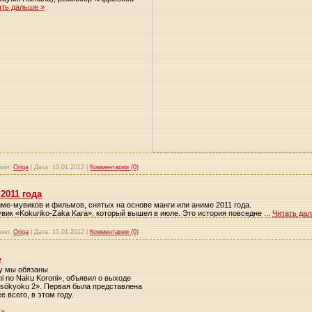
ать дальше »
вил:
Origa
|
Дата:
10.01.2012
|
Комментарии (0)
2011 года
е-мувиков и фильмов, снятых на основе манги или аниме 2011 года.
вик «Kokuriko-Zaka Kara», который вышел в июле. Это история повседне
...
Читать да
вил:
Origa
|
Дата:
10.01.2012
|
Комментарии (0)
»
му мы обязаны
hi no Naku Koroni», объявил о выходе
sōkyoku 2». Первая была представлена
е всего, в этом году.
 »