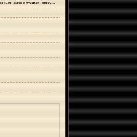
 сыграет актер и музыкант, певец
...