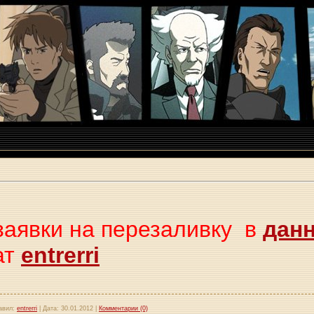
заявки на перезаливку в
дан
ат
entrerri
авил:
entrerri
|
Дата:
30.01.2012
|
Комментарии (0)