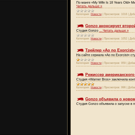
По манге «My Wife Is 18 Years Old» 
Читать дальше »
Категория:
Новости
|
Просмотров:
1016
|
Доб
Gonzo анонсирует второй 
Студия Gonzo
...
Читать дальше »
Категория:
Новости
|
Просмотров:
1052
|
Доб
Трейлер «Ao no Exorcist»
На сайте сериала «Ao no Exorcist» ст
Категория:
Новости
|
Просмотров:
959
|
Доба
Режиссер американского 
Студия «Warner Bros» заключила кон
Категория:
Новости
|
Просмотров:
996
|
Доба
Gonzo объявила о новом
Студия Gonzo объявила о запуске в 