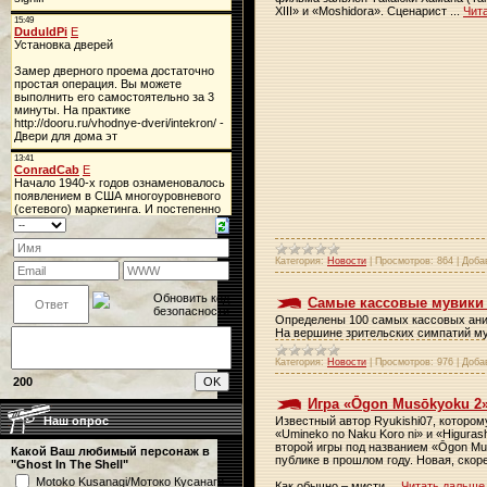
XIII» и «Moshidora». Сценарист
...
Чит
Категория:
Новости
|
Просмотров:
864
|
Доба
Самые кассовые мувики 
Определены 100 самых кассовых аним
На вершине зрительских симпатий му
Категория:
Новости
|
Просмотров:
976
|
Доба
200
Игра «Ōgon Musōkyoku 2
Известный автор Ryukishi07, которо
Наш опрос
«Umineko no Naku Koro ni» и «Higuras
второй игры под названием «Ōgon Mu
Какой Ваш любимый персонаж в
публике в прошлом году. Новая, скоре
"Ghost In The Shell"
Motoko Kusanagi/Мотоко Кусанаги
Как обычно – мисти
...
Читать дальше