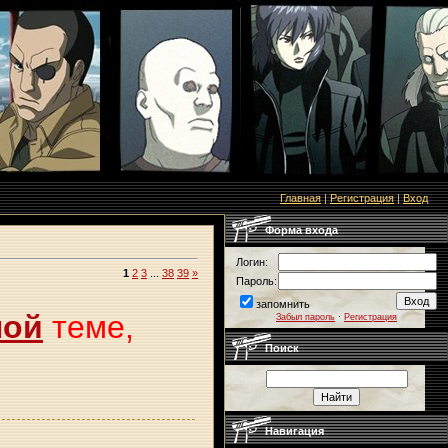
Главная
|
Регистрация
|
Вход
Форма входа
Логин:
1
2
3
...
38
39
»
Пароль:
запомнить
ной
теме,
Забыл пароль
·
Регистрация
Поиск
Навигация