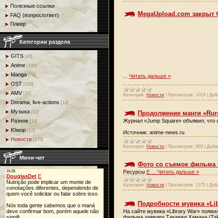
Полезные ссылки
MegaUpload.com закрыт
FAQ (вопрос/ответ)
Плеер
Категории раздела
GITS
[40]
Anime
[185]
Manga
[76]
...
Читать дальше »
OST
[195]
AMV
[32]
Категория:
Новости
|
Просмотров:
1019
|
Доб
Dorama, live-actions
[18]
Музыка
Продолжение манги «Rur
[52]
Журнал «Jump Square» объявил, что с
Разное
[14]
Юмор
[12]
Источник: anime-news.ru
Новости
[575]
Категория:
Новости
|
Просмотров:
903
|
Доба
Мини-чат
Фото со съемок фильма 
Ресурсы
E
...
Читать дальше »
Категория:
Новости
|
Просмотров:
1375
|
Доб
Подробности мувика «Lib
На сайте мувика «Library War» появ
фильма заявлен Такаюки Хамана (Tak