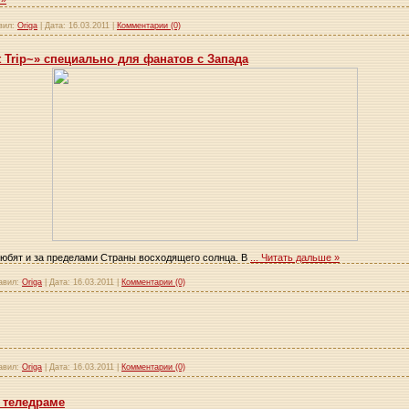
вил:
Origa
|
Дата:
16.03.2011
|
Комментарии (0)
st Trip~» специально для фанатов с Запада
 любят и за пределами Страны восходящего солнца. В
...
Читать дальше »
авил:
Origa
|
Дата:
16.03.2011
|
Комментарии (0)
авил:
Origa
|
Дата:
16.03.2011
|
Комментарии (0)
в теледраме