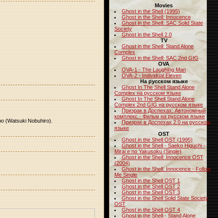
Movies
Ghost in the Shell (1995)
Ghost in the Shell: Innocence
Ghost in the Shell: SAC Solid State
Society
Ghost in the Shell 2.0
TV
Ghost in the Shell: Stand Alone
Complex
Ghost in the Shell: SAC 2nd GIG
OVA
OVA-1 - The Laughing Man
OVA-2 - Individual Eleven
На русском языке
Ghost In The Shell Stand Alone
Complex на русском языке
Ghost In The Shell Stand Alone
Complex 2nd GIG на русском языке
Призрак в Доспехах: Автономный
комплекс - Фильм на русском языке
 (Watsuki Nobuhiro).
Призрак в Доспехах 2.0 на русском
языке
OST
Ghost in the Shell OST (1995)
Ghost in the Shell - Saeko Higuchi -
Mirai e no Yakusoku (Single)
Ghost in the Shell: Innocence OST
(2004)
Ghost in the Shell: Innocence - Follow
Me Single
Ghost in the Shell OST 1
Ghost in the Shell OST 2
Ghost in the Shell OST 3
Ghost in the Shell Solid State Society
OST
Ghost in the Shell OST 4
Ghost in the Shell - Stand Alone