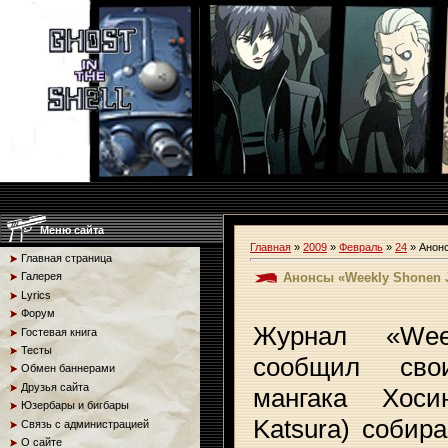
Меню сайта
Главная
»
2009
»
Февраль
»
24
» Анон
Главная страница
Анонсы «Weekly Shonen
Галерея
Lyrics
Форум
Журнал «Wee
Гостевая книга
Тесты
сообщил сво
Обмен баннерами
Друзья сайта
мангака Хоси
Юзербары и бигбары
Katsura) собир
Связь с администрацией
О сайте