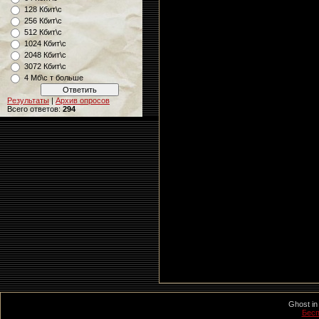
128 Кбит\с
256 Кбит\с
512 Кбит\с
1024 Кбит\с
2048 Кбит\с
3072 Кбит\с
4 Мб\с т больше
Результаты
|
Архив опросов
Всего ответов:
294
Ghost in
Бесп