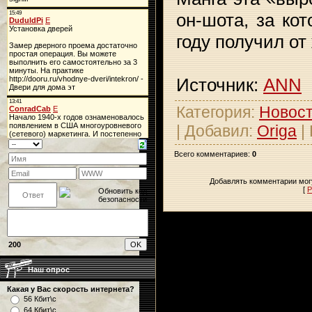
он-шота, за ко
году получил от
Источник:
ANN
Категория
:
Новос
|
Добавил
:
Origa
|
Всего комментариев
:
0
Добавлять комментарии могу
[
Р
200
Наш опрос
Какая у Вас скорость интернета?
56 Кбит\с
64 Кбит\с