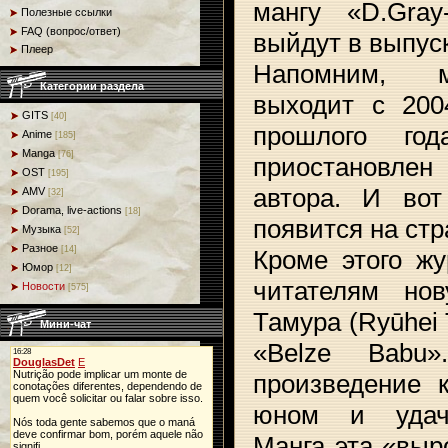
мангу «D.Gra
Полезные ссылки
FAQ (вопрос/ответ)
выйдут в выпуск
Плеер
Напомним, м
Категории раздела
выходит с 200
GITS
[40]
прошлого го
Anime
[185]
Manga
[76]
приостановлен
OST
[195]
автора. И вот
AMV
[32]
Dorama, live-actions
[18]
появится на ст
Музыка
[52]
Разное
[14]
Кроме этого ж
Юмор
[12]
читателям но
Новости
[575]
Тамура (Ryūhei
Мини-чат
«Belze Babu»
произведение 
юном и удачл
Манга эта «выр