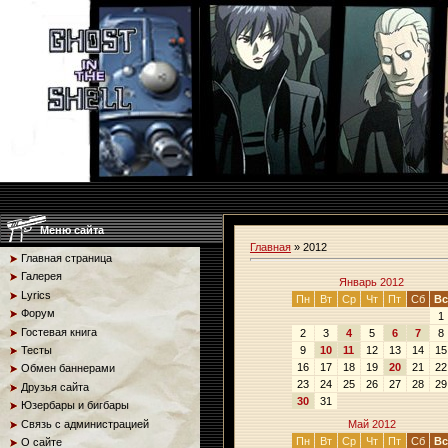
Меню сайта
Главная
»
2012
Главная страница
Галерея
Январь 2012
Lyrics
Пн
Вт
Ср
Чт
Пт
Сб
Вс
Форум
1
Гостевая книга
2
3
4
5
6
7
8
9
10
11
12
13
14
15
Тесты
16
17
18
19
20
21
22
Обмен баннерами
23
24
25
26
27
28
29
Друзья сайта
30
31
Юзербары и бигбары
Связь с администрацией
Май 2012
Пн
Вт
Ср
Чт
Пт
Сб
Вс
О сайте