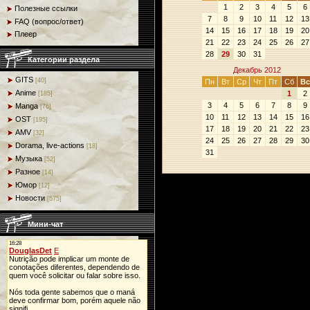
1
2
3
4
5
6
Полезные ссылки
7
8
9
10
11
12
13
FAQ (вопрос/ответ)
14
15
16
17
18
19
20
Плеер
21
22
23
24
25
26
27
28
29
30
31
Категории раздела
Декабрь 2012
GITS
[40]
Пн
Вт
Ср
Чт
Пт
Сб
Вс
Anime
1
2
[185]
3
4
5
6
7
8
9
Manga
[76]
10
11
12
13
14
15
16
OST
[195]
17
18
19
20
21
22
23
AMV
[32]
24
25
26
27
28
29
30
Dorama, live-actions
[18]
31
Музыка
[52]
Разное
[14]
Юмор
[12]
Новости
[575]
Мини-чат