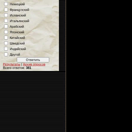
Немецкий
Французский
Испанский
Итальянский
Арабский
Японский
Китайский
Шведский
Индийский
Другой
Результаты
|
Архив опросов
Всего ответов:
381