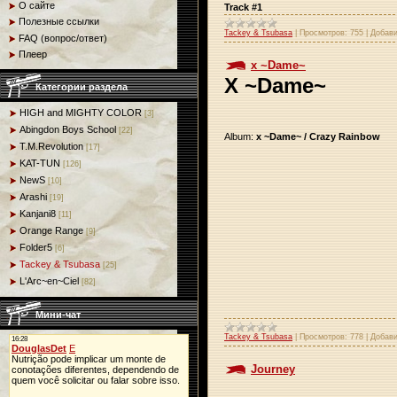
О сайте
Track #1
Полезные ссылки
Tackey & Tsubasa
|
Просмотров:
755
|
Добави
FAQ (вопрос/ответ)
Плеер
x ~Dame~
X ~Dame~
Категории раздела
HIGH and MIGHTY COLOR
[3]
Abingdon Boys School
[22]
Album:
x ~Dame~ / Crazy Rainbow
T.M.Revolution
[17]
KAT-TUN
[126]
NewS
[10]
Arashi
[19]
Kanjani8
[11]
Orange Range
[9]
Folder5
[6]
Tackey & Tsubasa
[25]
L'Arc~en~Ciel
[82]
Мини-чат
Tackey & Tsubasa
|
Просмотров:
778
|
Добави
Journey