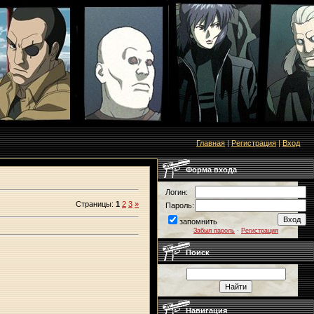
Главная
|
Регистрация
|
Вход
Форма входа
Логин:
Страницы
:
1
2
3
»
Пароль:
запомнить
Забыл пароль
·
Регистрация
Поиск
Навигация