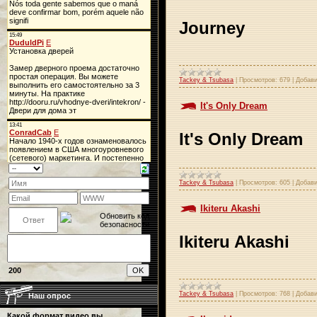
Journey
Tackey & Tsubasa
|
Просмотров:
679
|
Добави
It's Only Dream
It's Only Dream
Tackey & Tsubasa
|
Просмотров:
605
|
Добави
Ikiteru Akashi
Ikiteru Akashi
200
Tackey & Tsubasa
|
Просмотров:
768
|
Добави
Наш опрос
Какой формат видео вы