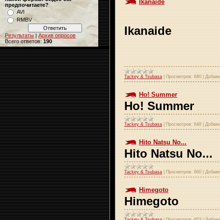
Ikanaide
предпочитаете?
AVI
RMBV
Ikanaide
Результаты
|
Архив опросов
Всего ответов:
190
Tackey & Tsubasa
|
Просмотров:
680
|
Добави
Ho! Summer
Ho! Summer
Tackey & Tsubasa
|
Просмотров:
648
|
Добави
Hito Natsu No...
Hito Natsu No...
Tackey & Tsubasa
|
Просмотров:
660
|
Добави
Himegoto
Himegoto
Tackey & Tsubasa
|
Просмотров:
653
|
Добави