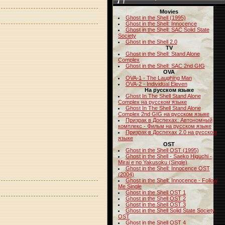
Movies
Ghost in the Shell (1995)
Ghost in the Shell: Innocence
Ghost in the Shell: SAC Solid State
Society
Ghost in the Shell 2.0
TV
Ghost in the Shell: Stand Alone
Complex
Ghost in the Shell: SAC 2nd GIG
OVA
OVA-1 - The Laughing Man
OVA-2 - Individual Eleven
На русском языке
Ghost In The Shell Stand Alone
Complex на русском языке
Ghost In The Shell Stand Alone
Complex 2nd GIG на русском языке
Призрак в Доспехах: Автономный
комплекс - Фильм на русском языке
Призрак в Доспехах 2.0 на русском
языке
OST
Ghost in the Shell OST (1995)
Ghost in the Shell - Saeko Higuchi -
Mirai e no Yakusoku (Single)
Ghost in the Shell: Innocence OST
(2004)
Ghost in the Shell: Innocence - Follow
Me Single
Ghost in the Shell OST 1
Ghost in the Shell OST 2
Ghost in the Shell OST 3
Ghost in the Shell Solid State Society
OST
Ghost in the Shell OST 4