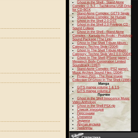
Ghost in the Shell - Stand Alone
Complex O.S.T. - Tachikoma USB Drive
for CD-BOX
Stand Alone Complex: GET9 Single
Stand Alone Complex: be Human
Ghost in the Shell 2.0 OST
Ghost in the Shell 2.0 Privilege CD -
Sound Collage
Ghost in the Shell - Stand Alone
Complex - Kariudo no Ryoiki - Prototype
Sound Package (The Link)
Ghost In The Shell Tribute Album -
Category: Techno Style (2004)
Ghost In The Shell Tribute Album -
Category: Techno Style Ver2.0.0 (2004)
Ghost In The Shell (PSone game) -
Megatech Body Corporation Limited
Soundtrack (1997)
Stand Alone Complex (PS2 game):
Music Archive Sound Files (2004)
Project 2501 - The Real Image
Collection Of Ghost In The Shell (1996)
Manga
GITS manga volume 1 & 1.5
GITS manga volume 2
Прочее
Ghost in the Shell Innocence Music
Video Anthology
Ghost in the Shell PSX rip
Список эпизодов
Персонажи
Опенинги
Эндинги
Другая музыка
Трейлеры
Статистика