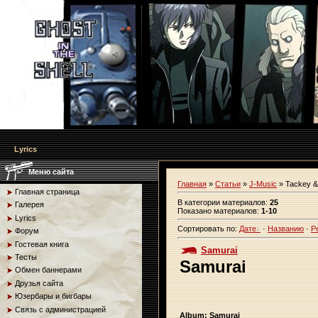
Lyrics
Меню сайта
Главная
»
Статьи
»
J-Music
» Tackey &
Главная страница
В категории материалов
:
25
Галерея
Показано материалов
:
1-10
Lyrics
Сортировать по
:
Дате
·
Названию
·
Р
Форум
Гостевая книга
Samurai
Тесты
Samurai
Обмен баннерами
Друзья сайта
Юзербары и бигбары
Связь с администрацией
Album: Samurai