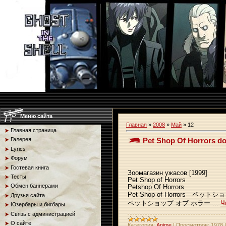
Меню сайта
Главная
»
2008
»
Май
»
12
Главная страница
Pet Shop Of Horrors d
Галерея
Lyrics
Форум
Гостевая книга
Зоомагазин ужасов [1999]
Тесты
Pet Shop of Horrors
Обмен баннерами
Petshop Of Horrors
Pet Shop of Horrors ペ
Друзья сайта
ペットショップ オブ ホラー
...
Ч
Юзербары и бигбары
Связь с администрацией
О сайте
Категория:
Anime
|
Просмотров:
1978