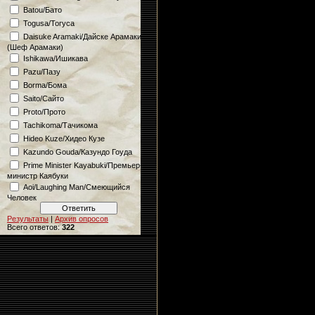
Batou/Бато
Togusa/Тогуса
Daisuke Aramaki/Дайске Арамаки
(Шеф Арамаки)
Ishikawa/Ишикава
Pazu/Пазу
Borma/Бома
Saito/Сайто
Proto/Прото
Tachikoma/Тачикома
Hideo Kuze/Хидео Кузе
Kazundo Gouda/Казундо Гоуда
Prime Minister Kayabuki/Премьер-
министр Каябуки
Aoi/Laughing Man/Смеющийся
Человек
Результаты
|
Архив опросов
Всего ответов:
322