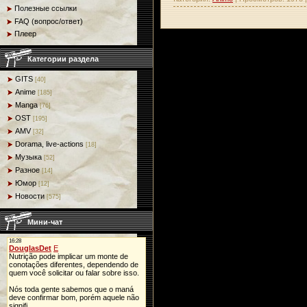
Полезные ссылки
FAQ (вопрос/ответ)
Плеер
Категории раздела
GITS
[40]
Anime
[185]
Manga
[76]
OST
[195]
AMV
[32]
Dorama, live-actions
[18]
Музыка
[52]
Разное
[14]
Юмор
[12]
Новости
[575]
Мини-чат