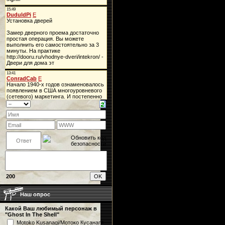
200
Наш опрос
Какой Ваш любимый персонаж в
"Ghost In The Shell"
Motoko Kusanagi/Мотоко Кусанаги