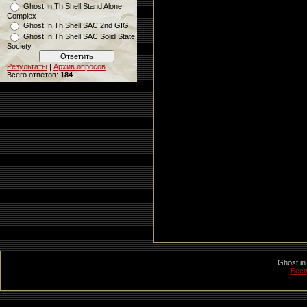
Ghost In Th Shell Stand Alone
Complex
Ghost In Th Shell SAC 2nd GIG
Ghost In Th Shell SAC Solid State
Society
Результаты
|
Архив опросов
Всего ответов:
184
Ghost in
Бесп