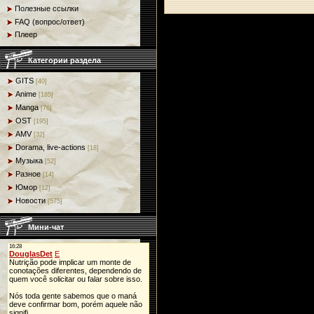
Полезные ссылки
FAQ (вопрос/ответ)
Плеер
Категории раздела
GITS
[40]
Anime
[185]
Manga
[76]
OST
[195]
AMV
[32]
Dorama, live-actions
[18]
Музыка
[52]
Разное
[14]
Юмор
[12]
Новости
[575]
Мини-чат