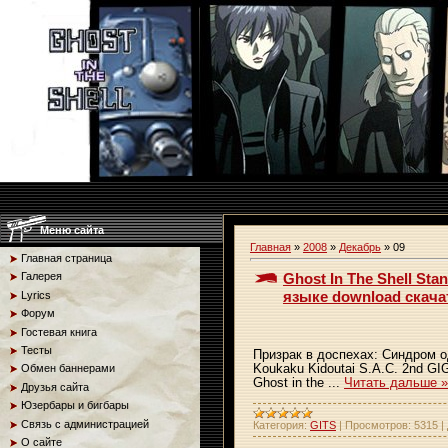
Меню сайта
Главная
»
2008
»
Декабрь
»
09
Главная страница
Ghost In The Shell St
Галерея
языке download скача
Lyrics
Форум
Гостевая книга
Тесты
Призрак в доспехах: Синдром од
Koukaku Kidoutai S.A.C. 2nd GI
Обмен баннерами
Ghost in the
...
Читать дальше »
Друзья сайта
Юзербары и бигбары
Связь с администрацией
Категория:
GITS
|
Просмотров:
5315
|
О сайте