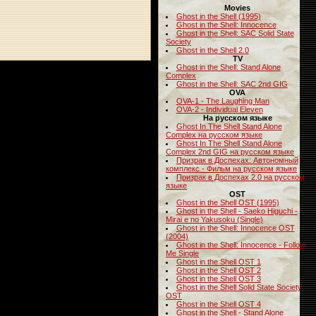
Movies
Ghost in the Shell (1995)
Ghost in the Shell: Innocence
Ghost in the Shell: SAC Solid State
Society
Ghost in the Shell 2.0
TV
Ghost in the Shell: Stand Alone
Complex
Ghost in the Shell: SAC 2nd GIG
OVA
OVA-1 - The Laughing Man
OVA-2 - Individual Eleven
На русском языке
Ghost In The Shell Stand Alone
Complex на русском языке
Ghost In The Shell Stand Alone
Complex 2nd GIG на русском языке
Призрак в Доспехах: Автономный
комплекс - Фильм на русском языке
Призрак в Доспехах 2.0 на русском
языке
OST
Ghost in the Shell OST (1995)
Ghost in the Shell - Saeko Higuchi -
Mirai e no Yakusoku (Single)
Ghost in the Shell: Innocence OST
(2004)
Ghost in the Shell: Innocence - Follow
Me Single
Ghost in the Shell OST 1
Ghost in the Shell OST 2
Ghost in the Shell OST 3
Ghost in the Shell Solid State Society
OST
Ghost in the Shell OST 4
Ghost in the Shell - Stand Alone