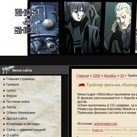
Меню сайта
Главная
»
2008
»
Декабрь
»
29
» Трей
Главная страница
Трейлер фильма «Kamog
Галерея
Lyrics
Киностудия «Shochiku» выложила на
Форум
В фильме рассказывается о борьбе 
Гостевая книга
духов.
«Они» выполнены в CG-графике, за ко
Тесты
Режиссер фильма Katsuhide Motoki в 
Премьера фильма состоится в конце 
Обмен баннерами
Друзья сайта
Источник:
animenation.net
Юзербары и бигбары
Связь с администрацией
Категория
:
Новости
|
Просмотров
: 831 |
Доба
О сайте