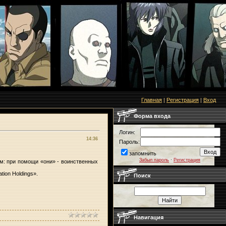
Главная
|
Регистрация
|
Вход
Форма входа
Логин:
14:36
Пароль:
запомнить
Забыл пароль
·
Регистрация
м: при помощи «они» - воинственных
ion Holdings».
Поиск
Навигация