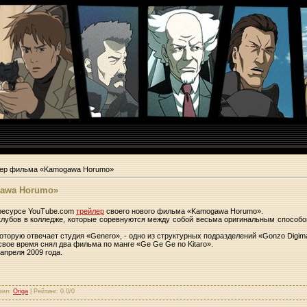
лер фильма «Kamogawa Horumo»
awa Horumo»
 ресурсе YouTube.com
трейлер
своего нового фильма «Kamogawa Horumo».
клубов в колледже, которые соревнуются между собой весьма оригинальным способо
торую отвечает студия «Genero», - одно из структурных подразделений «Gonzo Digimat
свое время снял два фильма по манге «Ge Ge Ge no Kitaro».
апреля 2009 года.
вил
:
Origa
|
Рейтинг
:
0.0
/
0