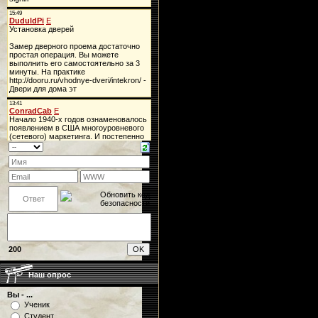
200
Наш опрос
Вы - ...
Ученик
Студент