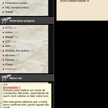
Всего комментариев
:
0
Полезные ссылки
FAQ (вопрос/ответ)
Плеер
Категории раздела
GITS
[40]
Anime
[185]
Manga
[76]
OST
[195]
AMV
[32]
Dorama, live-actions
[18]
Музыка
[52]
Разное
[14]
Юмор
[12]
Новости
[575]
Мини-чат