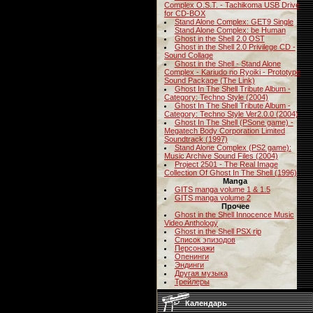
Complex O.S.T. - Tachikoma USB Drive
for CD-BOX
Stand Alone Complex: GET9 Single
Stand Alone Complex: be Human
Ghost in the Shell 2.0 OST
Ghost in the Shell 2.0 Privilege CD -
Sound Collage
Ghost in the Shell - Stand Alone
Complex - Kariudo no Ryoiki - Prototype
Sound Package (The Link)
Ghost In The Shell Tribute Album -
Category: Techno Style (2004)
Ghost In The Shell Tribute Album -
Category: Techno Style Ver2.0.0 (2004)
Ghost In The Shell (PSone game) -
Megatech Body Corporation Limited
Soundtrack (1997)
Stand Alone Complex (PS2 game):
Music Archive Sound Files (2004)
Project 2501 - The Real Image
Collection Of Ghost In The Shell (1996)
Manga
GITS manga volume 1 & 1.5
GITS manga volume 2
Прочее
Ghost in the Shell Innocence Music
Video Anthology
Ghost in the Shell PSX rip
Список эпизодов
Персонажи
Опенинги
Эндинги
Другая музыка
Трейлеры
Календарь