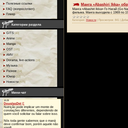
Полезные ссылки
Манга «Abashiri Ikka» о
Манга «Abashiri Ikka» Го Нагай (Go N
FAQ (вопрос/ответ)
фильма. Манга выходила с 1969 по 1
Плеер
Категория:
Новости
|
Просмотров:
841
|
Доба
Категории раздела
GITS
[40]
Anime
[185]
Manga
[76]
OST
[195]
AMV
[32]
Dorama, live-actions
[18]
Музыка
[52]
Разное
[14]
Юмор
[12]
Новости
[575]
Мини-чат