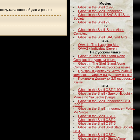
Movies
Ghost in the Shell (1995)
, послужила основой для игрового
Ghost in the Shell: Innocence
Ghost in the Shell: SAC Solid State
Society
Ghost in the Shell 2.0
TV
Ghost in the Shell: Stand Alone
Complex
Ghost in the Shell: SAC 2nd GIG
OVA
OVA-1 - The Laughing Man
OVA-2 - Individual Eleven
На русском языке
Ghost In The Shell Stand Alone
Complex на русском языке
Ghost In The Shell Stand Alone
Complex 2nd GIG на русском языке
Призрак в Доспехах: Автономный
комплекс - Фильм на русском языке
Призрак в Доспехах 2.0 на русском
языке
OST
Ghost in the Shell OST (1995)
Ghost in the Shell - Saeko Higuchi -
Mirai e no Yakusoku (Single)
Ghost in the Shell: Innocence OST
(2004)
Ghost in the Shell: Innocence - Follow
Me Single
Ghost in the Shell OST 1
Ghost in the Shell OST 2
Ghost in the Shell OST 3
Ghost in the Shell Solid State Society
OST
Ghost in the Shell OST 4
Ghost in the Shell - Stand Alone