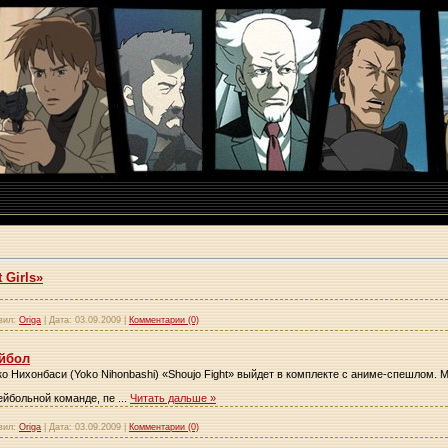
 Girls»
вил:
Origa
|
Дата:
03.09.2009
|
Комментарии (0)
йбол
 Нихонбаси (Yoko Nihonbashi) «Shoujo Fight» выйдет в комплекте с аниме-спешлом. М
ейбольной команде, пе
...
Читать дальше »
вил:
Origa
|
Дата:
03.09.2009
|
Комментарии (0)