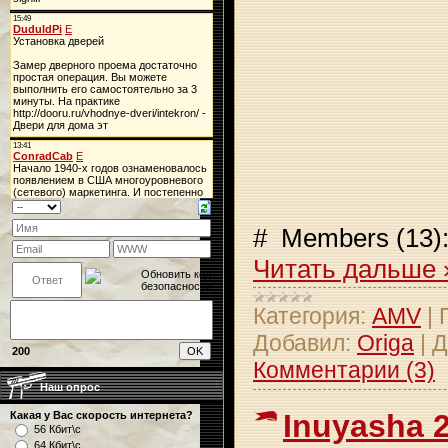
# Members (13):
Читать дальше 
Категория:
AMV
|
Добавил:
Origa
|
Д
200
Комментарии (3)
Наш опрос
Inuyasha 
Какая у Вас скорость интернета?
56 Кбит\с
64 Кбит\с