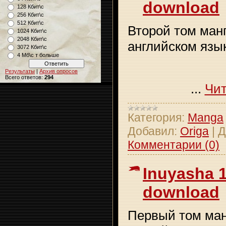
download
128 Кбит\с
256 Кбит\с
512 Кбит\с
Второй том ман
1024 Кбит\с
2048 Кбит\с
английском язы
3072 Кбит\с
4 Мб\с т больше
Результаты
|
Архив опросов
Всего ответов:
294
...
Чит
Категория:
Manga
Добавил:
Origa
|
Д
Комментарии (0)
Inuyasha 
download
Первый том ман