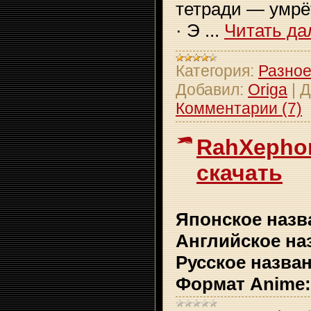
тетради — умрё
· Э
...
Читать да
Категория:
Разно
Добавил:
Origa
|
Д
Комментарии (7)
RahXepho
скачать
Японское назв
Английское на
Русское назва
Формат Anime: