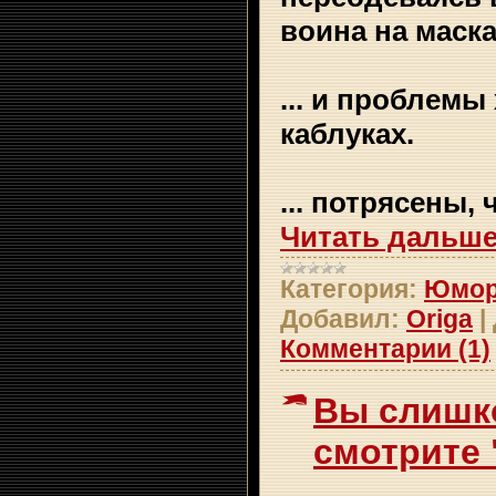
воина на маска
... и пpоблем
каблyках.
... потpясены,
Читать дальше
Категория:
Юмо
Добавил:
Origa
|
Комментарии (1)
Вы слишк
смотрите 