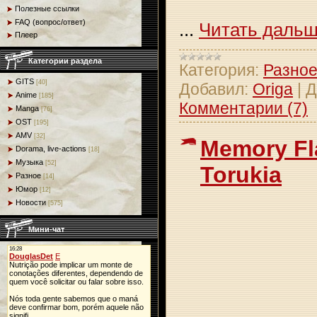
Полезные ссылки
FAQ (вопрос/ответ)
...
Читать дальш
Плеер
Категории раздела
Категория:
Разно
GITS
[40]
Добавил:
Origa
|
Д
Anime
[185]
Комментарии (7)
Manga
[76]
OST
[195]
AMV
[32]
Memory Fl
Dorama, live-actions
[18]
Музыка
[52]
Torukia
Разное
[14]
Юмор
[12]
Новости
[575]
Мини-чат