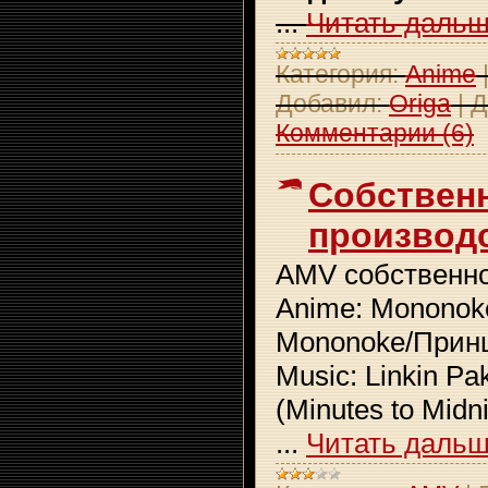
...
Читать дальш
Категория:
Anime
Добавил:
Origa
|
Д
Комментарии (6)
Собствен
производс
AMV собственног
Anime: Mononok
Mononoke/Прин
Music: Linkin Pa
(Minutes to Midni
...
Читать дальш