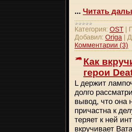
...
Читать даль
Категория:
OST
|
Добавил:
Origa
|
Д
Комментарии (3)
Как вкруч
герои Dea
L держит лампо
долго рассматри
вывод, что она 
причастна к дел
теряет к ней ин
вкручивает Вата