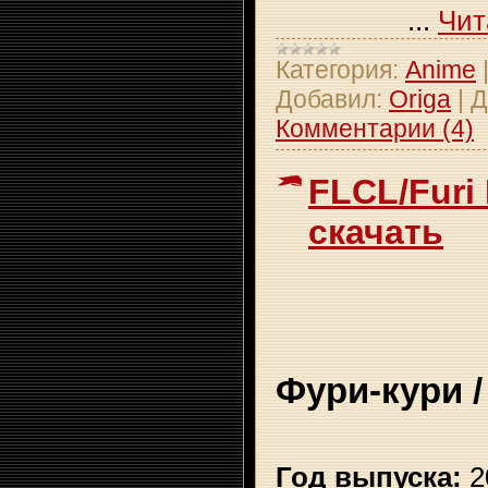
...
Чит
Категория:
Anime
Добавил:
Origa
|
Д
Комментарии (4)
FLCL/Furi
скачать
Фури-кури
/
Год выпуска:
2