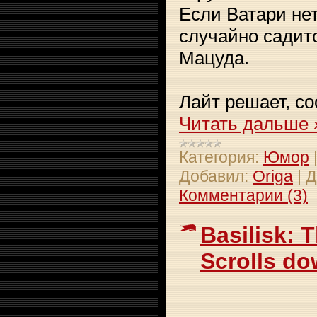
Если Ватари нет
случайно садит
Мацуда.
Лайт решает, со
Читать дальше 
Категория:
Юмор
Добавил:
Origa
|
Д
Комментарии (3)
Basilisk: 
Scrolls d