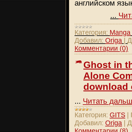
английском язы
...
Чит
Категория:
Manga
Добавил:
Origa
|
Д
Комментарии (0)
Ghost in t
Alone Com
download 
...
Читать дальш
Категория:
GITS
|
Добавил:
Origa
|
Д
Комментарии (8)