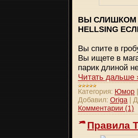
ВЫ СЛИШКОМ 
HELLSING ЕСЛИ
Вы спите в гробу
Вы ищете в маг
парик длиной н
Читать дальше 
Категория:
Юмор
Добавил:
Origa
|
Д
Комментарии (1)
Правила 