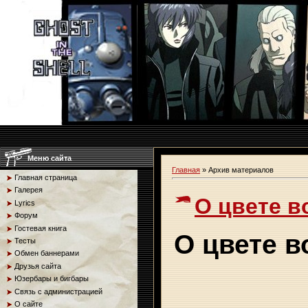
Меню сайта
Главная
»
Архив материалов
Главная страница
Галерея
О цвете в
Lyrics
Форум
Гостевая книга
О цвете в
Тесты
Обмен баннерами
Друзья сайта
Юзербары и бигбары
Связь с администрацией
О сайте