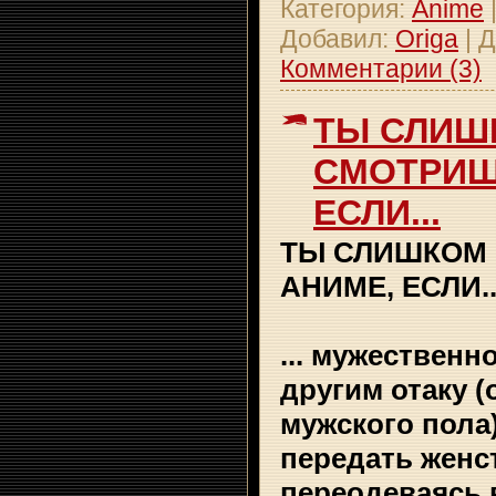
Категория:
Anime
Добавил:
Origa
|
Д
Комментарии (3)
ТЫ СЛИШ
СМОТPИШ
ЕСЛИ...
ТЫ СЛИШКОМ
АНИМЕ, ЕСЛИ..
... мyжественн
дpyгим отакy (
мyжского пола)
пеpедать женс
пеpеодеваясь 