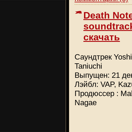
Death Note
soundtrac
скачать
Саундтрек Yoshih
Taniuchi
Выпущен: 21 де
Лэйбл: VAP, Kaz
Продюссер : Mak
Nagae