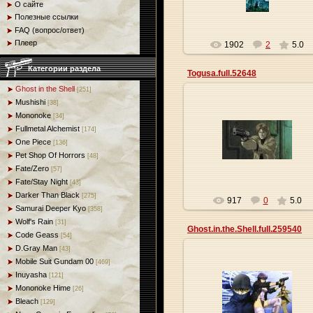
О сайте
Полезные ссылки
FAQ (вопрос/ответ)
Плеер
1902
2
5.0
Категории раздела
Togusa.full.52648
Ghost in the Shell
[251]
Mushishi
[38]
Mononoke
[34]
Fullmetal Alchemist
27.05.2013
[174]
One Piece
[136]
Origa
Pet Shop Of Horrors
[48]
Fate/Zero
[57]
Fate/Stay Night
[43]
Darker Than Black
[275]
917
0
5.0
Samurai Deeper Kyo
[358]
Wolf's Rain
[31]
Ghost.in.the.Shell.full.259540
Code Geass
[54]
D.Gray Man
[43]
Mobile Suit Gundam 00
[469]
Inuyasha
[121]
27.05.2013
Mononoke Hime
[26]
Bleach
[129]
Origa