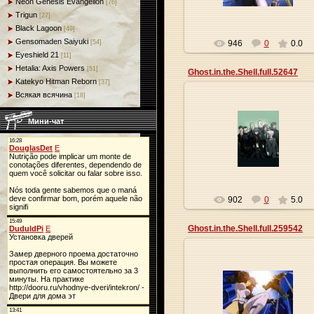
Neon Genesis Evangelion
[76]
Trigun
[27]
Black Lagoon
[49]
Gensomaden Saiyuki
946
0
0.0
[54]
Eyeshield 21
[11]
Hetalia: Axis Powers
[51]
Ghost.in.the.Shell.full.52647
Katekyo Hitman Reborn
[37]
Всякая всячина
[18]
Мини-чат
27.05.2013
Origa
902
0
5.0
Ghost.in.the.Shell.full.259542
27.05.2013
Origa