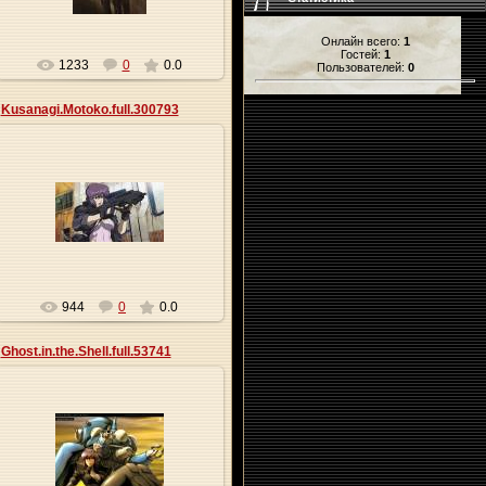
Онлайн всего:
1
Гостей:
1
1233
0
0.0
Пользователей:
0
Kusanagi.Motoko.full.300793
27.05.2013
Origa
944
0
0.0
Ghost.in.the.Shell.full.53741
27.05.2013
Origa