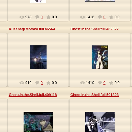
978
0
0.0
1418
0
0.0
Kusanagi.Motoko.full.46564
Ghost.in.the.Shell.full.462327
27.05.2013
27.05.2013
Origa
Origa
919
0
0.0
1410
0
0.0
Ghost.in.the.Shell.full.409118
Ghost.in.the.Shell.full.501803
27.05.2013
27.05.2013
Origa
Origa