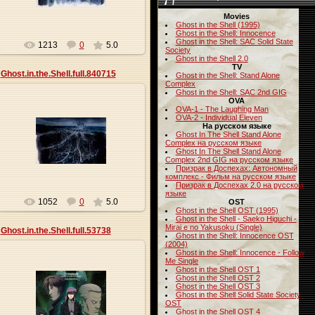
Movies
Ghost in the Shell (1995)
Ghost in the Shell: Innocence
Ghost in the Shell: SAC Solid State
1213
0
5.0
Society
Ghost in the Shell 2.0
TV
Ghost.in.the.Shell.full.840715
Ghost in the Shell: Stand Alone
Complex
Ghost in the Shell: SAC 2nd GIG
OVA
OVA-1 - The Laughing Man
OVA-2 - Individual Eleven
На русском языке
27.05.2013
Ghost In The Shell Stand Alone
Complex на русском языке
Ghost In The Shell Stand Alone
Origa
Complex 2nd GIG на русском языке
Призрак в Доспехах: Автономный
комплекс - Фильм на русском языке
Призрак в Доспехах 2.0 на русском
языке
1052
0
5.0
OST
Ghost in the Shell OST (1995)
Ghost in the Shell - Saeko Higuchi -
Mirai e no Yakusoku (Single)
Ghost.in.the.Shell.full.53738
Ghost in the Shell: Innocence OST
(2004)
Ghost in the Shell: Innocence - Follow
Me Single
Ghost in the Shell OST 1
Ghost in the Shell OST 2
Ghost in the Shell OST 3
27.05.2013
Ghost in the Shell Solid State Society
OST
Origa
Ghost in the Shell OST 4