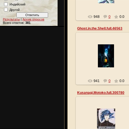
Индийский
Другой
948
0
0.0
Результаты
|
Архив опросов
Всего ответов:
381
Ghost.in.the.Shell.full.46563
27.05.2013
Origa
941
0
0.0
Kusanagi.Motoko.full.300780
27.05.2013
Origa