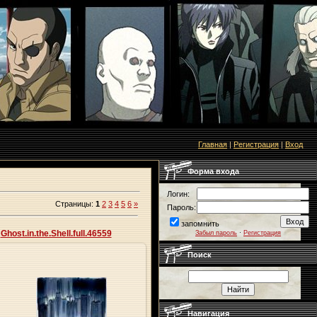
Главная
|
Регистрация
|
Вход
Форма входа
Логин:
Страницы
:
1
2
3
4
5
6
»
Пароль:
запомнить
Ghost.in.the.Shell.full.46559
Забыл пароль
·
Регистрация
Поиск
27.05.2013
Origa
Навигация