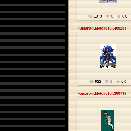
1073
0
0.0
Kusanagi.Motoko.full.409103
27.05.2013
Origa
922
0
0.0
Kusanagi.Motoko.full.300785
27.05.2013
Origa