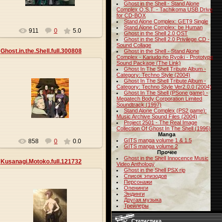
Ghost in the Shell - Stand Alone
Complex O.S.T. - Tachikoma USB Drive
for CD-BOX
Stand Alone Complex: GET9 Single
Stand Alone Complex: be Human
911
0
5.0
Ghost in the Shell 2.0 OST
Ghost in the Shell 2.0 Privilege CD -
Sound Collage
Ghost.in.the.Shell.full.300808
Ghost in the Shell - Stand Alone
Complex - Kariudo no Ryoiki - Prototype
Sound Package (The Link)
Ghost In The Shell Tribute Album -
Category: Techno Style (2004)
Ghost In The Shell Tribute Album -
Category: Techno Style Ver2.0.0 (2004)
27.05.2013
Ghost In The Shell (PSone game) -
Megatech Body Corporation Limited
Soundtrack (1997)
Origa
Stand Alone Complex (PS2 game):
Music Archive Sound Files (2004)
Project 2501 - The Real Image
Collection Of Ghost In The Shell (1996)
Manga
GITS manga volume 1 & 1.5
858
0
0.0
GITS manga volume 2
Прочее
Ghost in the Shell Innocence Music
Kusanagi.Motoko.full.121732
Video Anthology
Ghost in the Shell PSX rip
Список эпизодов
Персонажи
Опенинги
Эндинги
Другая музыка
27.05.2013
Трейлеры
Origa
Статистика