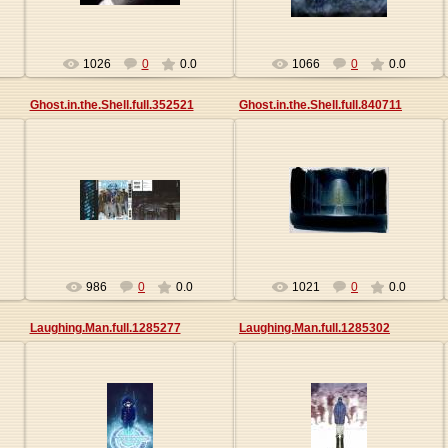
1026
0
0.0
1066
0
0.0
Ghost.in.the.Shell.full.352521
Ghost.in.the.Shell.full.840711
27.05.2013
27.05.2013
Origa
Origa
986
0
0.0
1021
0
0.0
Laughing.Man.full.1285277
Laughing.Man.full.1285302
27.05.2013
27.05.2013
Origa
Origa