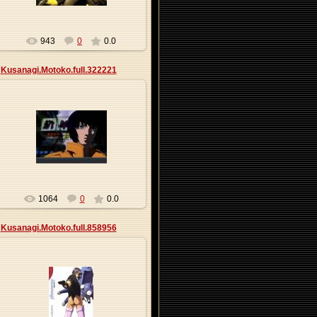
943
0
0.0
Kusanagi.Motoko.full.322221
27.05.2013
Origa
1064
0
0.0
Kusanagi.Motoko.full.858956
27.05.2013
Origa