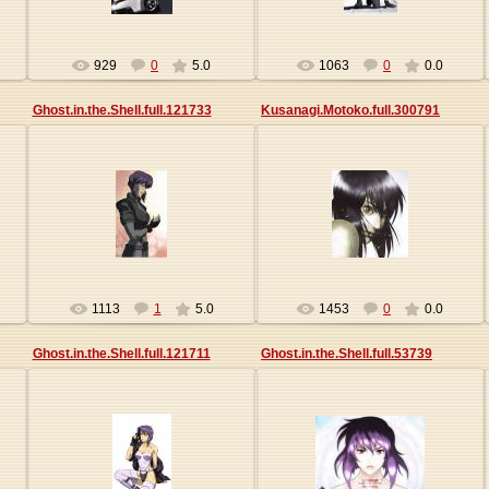
929
0
5.0
1063
0
0.0
Ghost.in.the.Shell.full.121733
Kusanagi.Motoko.full.300791
27.05.2013
27.05.2013
Origa
Origa
1113
1
5.0
1453
0
0.0
Ghost.in.the.Shell.full.121711
Ghost.in.the.Shell.full.53739
27.05.2013
27.05.2013
Origa
Origa