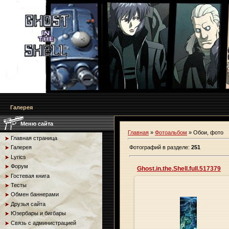
Галерея
Меню сайта
Главная
»
Фотоальбом
» Обои, фото
Главная страница
Фотографий в разделе
:
251
Галерея
Lyrics
Форум
Ghost.in.the.Shell.full.517379
Гостевая книга
Тесты
Обмен баннерами
Друзья сайта
27.05.2013
Юзербары и бигбары
Связь с администрацией
Origa