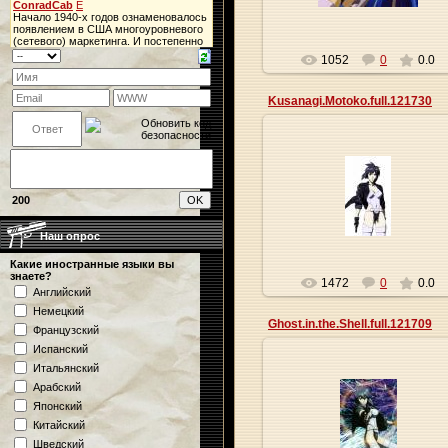
1052
0
0.0
Kusanagi.Motoko.full.121730
27.05.2013
200
Origa
Наш опрос
Какие иностранные языки вы
знаете?
1472
0
0.0
Английский
Немецкий
Ghost.in.the.Shell.full.121709
Французский
Испанский
Итальянский
Арабский
27.05.2013
Японский
Китайский
Origa
Шведский