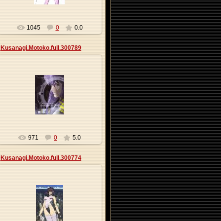
1045
0
0.0
Kusanagi.Motoko.full.300789
27.05.2013
Origa
971
0
5.0
Kusanagi.Motoko.full.300774
27.05.2013
Origa