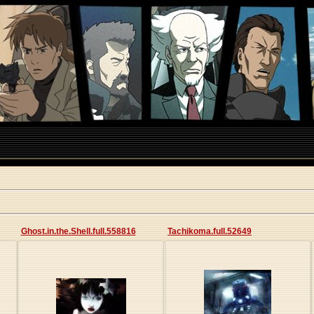
Ghost.in.the.Shell.full.558816
Tachikoma.full.52649
27.05.2013
27.05.2013
Origa
Origa