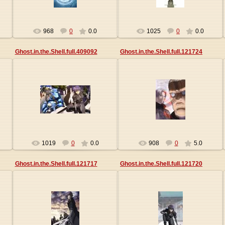
968
0
0.0
1025
0
0.0
Ghost.in.the.Shell.full.409092
Ghost.in.the.Shell.full.121724
27.05.2013
27.05.2013
Origa
Origa
1019
0
0.0
908
0
5.0
Ghost.in.the.Shell.full.121717
Ghost.in.the.Shell.full.121720
27.05.2013
27.05.2013
Origa
Origa