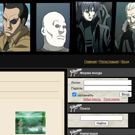
Главная
|
Регистрация
|
Вход
Форма входа
Логин:
Пароль:
запомнить
Забыл пароль
·
Регистрация
Поиск
09.01.2010
Origa
Навигация