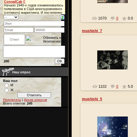
1070
0
0.0
mushishi_7
09.01.2010
200
Origa
Наш опрос
Ваш пол
М
1102
0
5.0
Ж
mushishi_5
Результаты
|
Архив опросов
Всего ответов:
245
09.01.2010
Origa