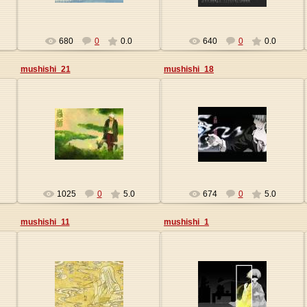
680
0
0.0
640
0
0.0
mushishi_21
mushishi_18
09.01.2010
09.01.2010
Origa
Origa
1025
0
5.0
674
0
5.0
mushishi_11
mushishi_1
09.01.2010
09.01.2010
Origa
Origa