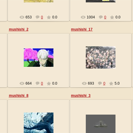
653
0
0.0
1004
0
0.0
mushishi_2
mushishi_17
09.01.2010
09.01.2010
Origa
Origa
664
0
0.0
693
0
5.0
mushishi_8
mushishi_3
09.01.2010
09.01.2010
Origa
Origa