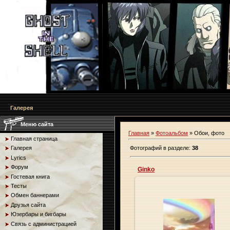
Галерея
Меню сайта
Главная
»
Фотоальбом
» Обои, фото
Главная страница
Фотографий в разделе
:
38
Галерея
Lyrics
Форум
Ginko
Гостевая книга
Тесты
Обмен баннерами
Друзья сайта
09.01.2010
Юзербары и бигбары
Связь с администрацией
Origa