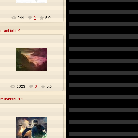
944
0
5.0
mushishi_4
09.01.2010
Origa
1023
0
0.0
mushishi_19
09.01.2010
Origa