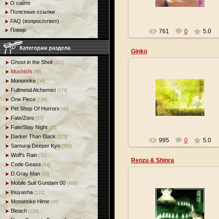
О сайте
Полезные ссылки
FAQ (вопрос/ответ)
Плеер
761
0
5.0
Категории раздела
Ginko
Ghost in the Shell
[251]
Mushishi
[38]
Mononoke
[34]
Fullmetal Alchemist
09.01.2010
[174]
One Piece
[136]
Origa
Pet Shop Of Horrors
[48]
Fate/Zero
[57]
Fate/Stay Night
[43]
Darker Than Black
[275]
995
0
5.0
Samurai Deeper Kyo
[358]
Wolf's Rain
[31]
Renzu & Shinra
Code Geass
[54]
D.Gray Man
[43]
Mobile Suit Gundam 00
[469]
Inuyasha
[121]
09.01.2010
Mononoke Hime
[26]
Bleach
[129]
Origa