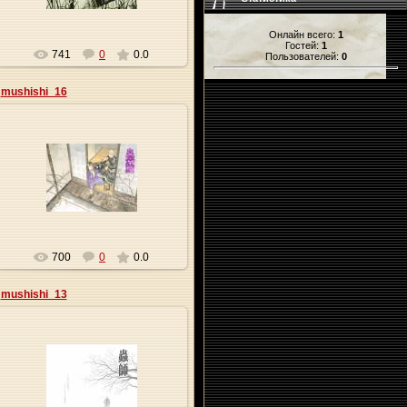
Онлайн всего:
1
Гостей:
1
741
0
0.0
Пользователей:
0
mushishi_16
09.01.2010
Origa
700
0
0.0
mushishi_13
09.01.2010
Origa