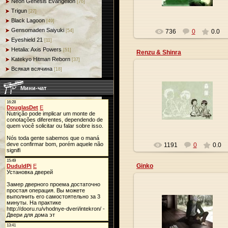
Neon Genesis Evangelion
[76]
Trigun
[27]
Black Lagoon
[49]
Gensomaden Saiyuki
736
0
0.0
[54]
Eyeshield 21
[11]
Hetalia: Axis Powers
[51]
Renzu & Shinra
Katekyo Hitman Reborn
[37]
Всякая всячина
[18]
Мини-чат
09.01.2010
Origa
1191
0
0.0
Ginko
09.01.2010
Origa