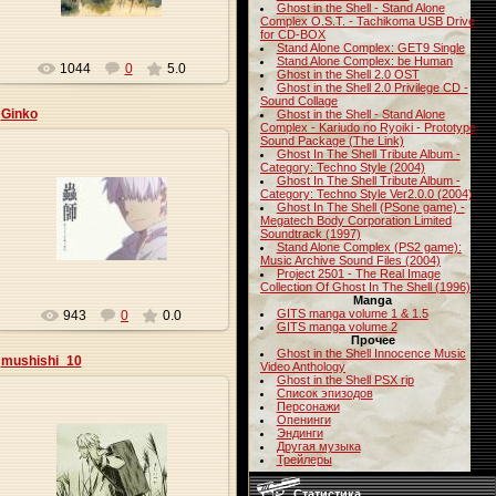
Ghost in the Shell - Stand Alone
Complex O.S.T. - Tachikoma USB Drive
for CD-BOX
Stand Alone Complex: GET9 Single
Stand Alone Complex: be Human
1044
0
5.0
Ghost in the Shell 2.0 OST
Ghost in the Shell 2.0 Privilege CD -
Sound Collage
Ginko
Ghost in the Shell - Stand Alone
Complex - Kariudo no Ryoiki - Prototype
Sound Package (The Link)
Ghost In The Shell Tribute Album -
Category: Techno Style (2004)
Ghost In The Shell Tribute Album -
Category: Techno Style Ver2.0.0 (2004)
09.01.2010
Ghost In The Shell (PSone game) -
Megatech Body Corporation Limited
Soundtrack (1997)
Origa
Stand Alone Complex (PS2 game):
Music Archive Sound Files (2004)
Project 2501 - The Real Image
Collection Of Ghost In The Shell (1996)
Manga
GITS manga volume 1 & 1.5
943
0
0.0
GITS manga volume 2
Прочее
Ghost in the Shell Innocence Music
mushishi_10
Video Anthology
Ghost in the Shell PSX rip
Список эпизодов
Персонажи
Опенинги
Эндинги
Другая музыка
09.01.2010
Трейлеры
Origa
Статистика