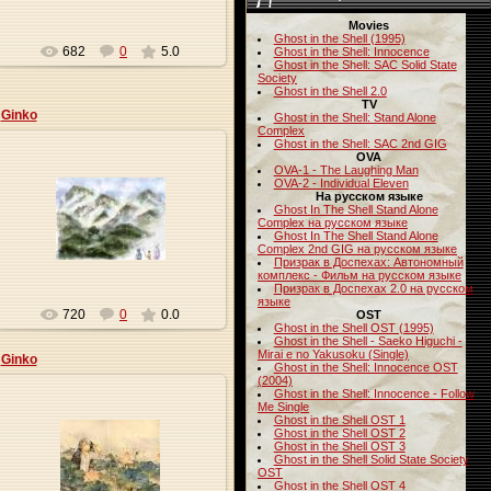
Movies
Ghost in the Shell (1995)
682
0
5.0
Ghost in the Shell: Innocence
Ghost in the Shell: SAC Solid State
Society
Ghost in the Shell 2.0
TV
Ginko
Ghost in the Shell: Stand Alone
Complex
Ghost in the Shell: SAC 2nd GIG
OVA
OVA-1 - The Laughing Man
OVA-2 - Individual Eleven
На русском языке
09.01.2010
Ghost In The Shell Stand Alone
Complex на русском языке
Ghost In The Shell Stand Alone
Origa
Complex 2nd GIG на русском языке
Призрак в Доспехах: Автономный
комплекс - Фильм на русском языке
Призрак в Доспехах 2.0 на русском
языке
720
0
0.0
OST
Ghost in the Shell OST (1995)
Ghost in the Shell - Saeko Higuchi -
Mirai e no Yakusoku (Single)
Ginko
Ghost in the Shell: Innocence OST
(2004)
Ghost in the Shell: Innocence - Follow
Me Single
Ghost in the Shell OST 1
Ghost in the Shell OST 2
Ghost in the Shell OST 3
09.01.2010
Ghost in the Shell Solid State Society
OST
Origa
Ghost in the Shell OST 4