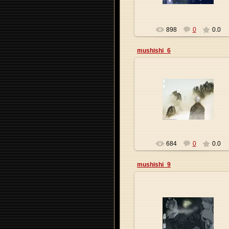
898
0
0.0
mushishi_6
09.01.2010
Origa
684
0
0.0
mushishi_9
09.01.2010
Origa