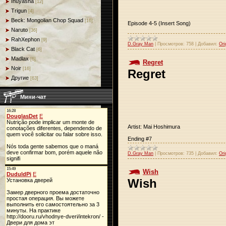
Inuyasha
[12]
Trigun
[4]
Beck: Mongolian Chop Squad
[16]
Episode 4-5 (Insert Song)
Naruto
[36]
RahXephon
[9]
D.Gray Man
|
Просмотров:
758
|
Добавил:
Ori
Black Cat
[6]
Madlax
[6]
Regret
Noir
[16]
Regret
Другие
[63]
Мини-чат
Artist: Mai Hoshimura
Ending #7
D.Gray Man
|
Просмотров:
735
|
Добавил:
Ori
Wish
Wish