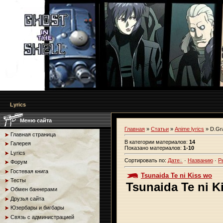
Lyrics
Меню сайта
Главная
»
Статьи
»
Anime lyrics
» D.Gr
Главная страница
В категории материалов
:
14
Галерея
Показано материалов
:
1-10
Lyrics
Сортировать по
:
Дате
·
Названию
·
Р
Форум
Гостевая книга
Tsunaida Te ni Kiss wo
Тесты
Tsunaida Te ni K
Обмен баннерами
Друзья сайта
Юзербары и бигбары
Связь с администрацией