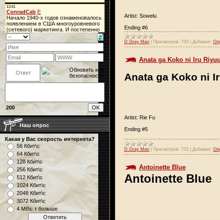
Artist: Sowelu
Ending #6
D.Gray Man
|
Просмотров:
720
|
Добавил:
Ori
Anata ga Koko ni Iru Riyu
Anata ga Koko ni I
200
Artist: Rie Fu
Наш опрос
Ending #5
Какая у Вас скорость интернета?
56 Кбит\с
D.Gray Man
|
Просмотров:
733
|
Добавил:
Ori
64 Кбит\с
128 Кбит\с
Antoinette Blue
256 Кбит\с
Antoinette Blue
512 Кбит\с
1024 Кбит\с
2048 Кбит\с
3072 Кбит\с
4 Мб\с т больше