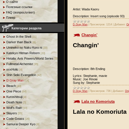
О сайте
Полезные ссылки
Artist: Wada Kaoru
FAQ (вопрос/ответ)
Description: Insert song (episode 93)
Плеер
D.Gray Man
|
Просмотров:
1214
|
Добавил:
Or
Категории раздела
Changin'
Ghost In the Shell
[31]
Darker than Black
[6]
Changin'
Umineko no Naku Koro ni
[30]
Katekyo Hitman Reborn
[20]
Hetalia: Axis Powers/World Series
[1]
Fullmetal Alchemist
[35]
Description: 8th Ending
xxxHolic
[4]
Shin Seiki Evangelion
[42]
Lyrics: Stephanie, mavie
Music: Joe Rinoie
D.Gray Man
[14]
Sung by: Stephanie
Bleach
[43]
D.Gray Man
|
Просмотров:
736
|
Добавил:
Ori
One Piece
[64]
Kuroshitsuji
[4]
Lala no Komoriuta
Death Note
[5]
Wolf's Rain
[10]
Lala no Komoriuta
Slayers
[55]
Code Geass
[26]
Samurai Deeper Kyo
[8]