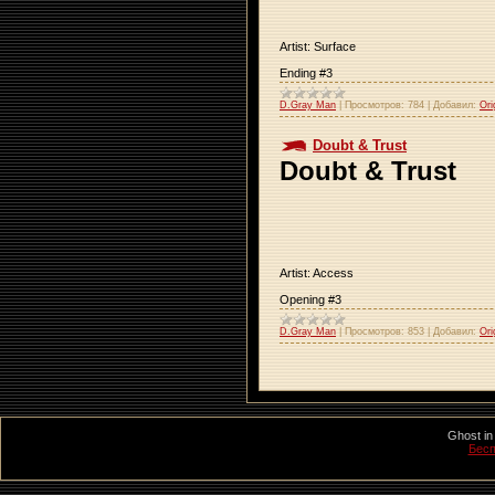
Artist: Surface
Ending #3
D.Gray Man
|
Просмотров:
784
|
Добавил:
Ori
Doubt & Trust
Doubt & Trust
Artist: Access
Opening #3
D.Gray Man
|
Просмотров:
853
|
Добавил:
Ori
Ghost in
Бесп