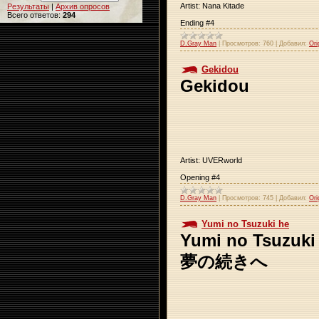
Artist: Nana Kitade
Результаты
|
Архив опросов
Всего ответов:
294
Ending #4
D.Gray Man
|
Просмотров:
760
|
Добавил:
Ori
Gekidou
Gekidou
Artist: UVERworld
Opening #4
D.Gray Man
|
Просмотров:
745
|
Добавил:
Ori
Yumi no Tsuzuki he
Yumi no Tsuzuki
夢の続きへ