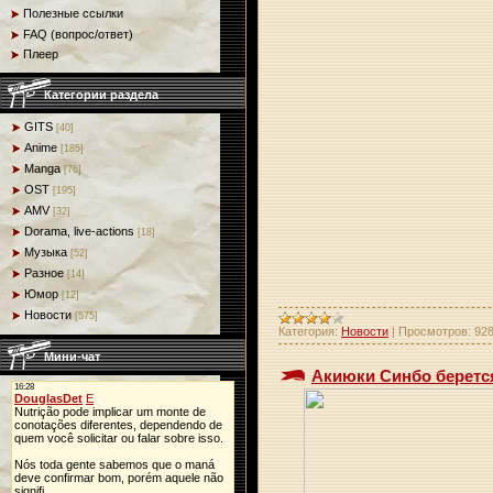
Полезные ссылки
FAQ (вопрос/ответ)
Плеер
Категории раздела
GITS
[40]
Anime
[185]
Manga
[76]
OST
[195]
AMV
[32]
Dorama, live-actions
[18]
Музыка
[52]
Разное
[14]
Юмор
[12]
Новости
[575]
Категория:
Новости
|
Просмотров:
92
Мини-чат
Акиюки Синбо берется