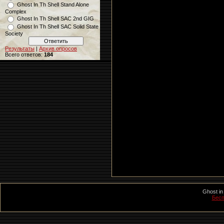
Ghost In Th Shell Stand Alone
Complex
Ghost In Th Shell SAC 2nd GIG
Ghost In Th Shell SAC Solid State
Society
Результаты
|
Архив опросов
Всего ответов:
184
Ghost in
Бесп