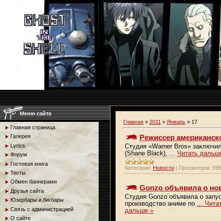
Меню сайта
Главная
»
2011
»
Январь
»
17
Главная страница
Режиссер американско
Галерея
Lyrics
Студия «Warner Bros» заключи
(Shane Black),
...
Читать дальш
Форум
Гостевая книга
Категория:
Новости
|
Просмотров:
99
Тесты
Обмен баннерами
Gonzo объявила о но
Друзья сайта
Студия Gonzo объявила о запус
Юзербары и бигбары
производство аниме по
...
Чита
Связь с администрацией
дальше »
О сайте