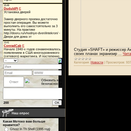
Студия «SHAFT» и режиссер Аки
своих планах экранизир
...
Чита
Категория:
Новости
|
Просмотров:
93
200
Наш опрос
Какая Мотоко вам больше
нравится?
Ghost In Th Shell (1995 год)