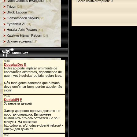
Neon Genesis Evangelion
Всего комментариев
:
0
[76]
Trigun
[27]
Black Lagoon
[49]
Gensomaden Saiyuki
[54]
Eyeshield 21
[11]
Hetalia: Axis Powers
[51]
Katekyo Hitman Reborn
[37]
Всякая всячина
[18]
Мини-чат