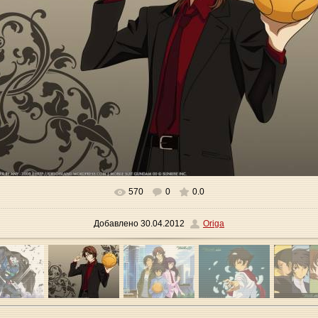
570
0
0.0
В реальном размере
1280x960
/ 482.1Kb
Добавлено
30.04.2012
Origa