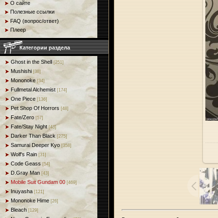
О сайте
Полезные ссылки
FAQ (вопрос/ответ)
Плеер
Категории раздела
Ghost in the Shell
[251]
Mushishi
[38]
Mononoke
[34]
Fullmetal Alchemist
[174]
One Piece
[136]
Pet Shop Of Horrors
[48]
Fate/Zero
[57]
Fate/Stay Night
[43]
Darker Than Black
[275]
Samurai Deeper Kyo
[358]
Wolf's Rain
[31]
Code Geass
[54]
D.Gray Man
[43]
Mobile Suit Gundam 00
[469]
Inuyasha
[121]
Mononoke Hime
[26]
Bleach
[129]