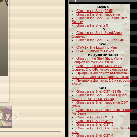
Movies
Ghost in the Shell (1995)
Ghost in the Shell: Innocence
Ghost in the Shell: SAC Solid State
Society
Ghost in the Shell 2.0
TV
Ghost in the Shell: Stand Alone
Complex
Ghost in the Shell: SAC 2nd GIG
OVA
OVA-1 - The Laughing Man
OVA-2 - Individual Eleven
На русском языке
Ghost In The Shell Stand Alone
Complex на русском языке
Ghost In The Shell Stand Alone
Complex 2nd GIG на русском языке
Призрак в Доспехах: Автономный
комплекс - Фильм на русском языке
Призрак в Доспехах 2.0 на русском
языке
OST
Ghost in the Shell OST (1995)
Ghost in the Shell - Saeko Higuchi -
Mirai e no Yakusoku (Single)
Ghost in the Shell: Innocence OST
(2004)
Ghost in the Shell: Innocence - Follow
Me Single
Ghost in the Shell OST 1
Ghost in the Shell OST 2
Ghost in the Shell OST 3
Ghost in the Shell Solid State Society
OST
Ghost in the Shell OST 4