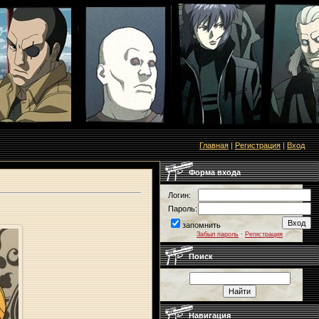
Главная
|
Регистрация
|
Вход
Форма входа
Логин:
Пароль:
запомнить
Забыл пароль
·
Регистрация
Поиск
Навигация