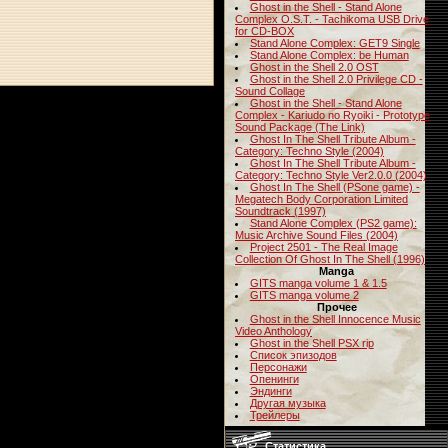
Ghost in the Shell - Stand Alone
Complex O.S.T. - Tachikoma USB Drive
for CD-BOX
Stand Alone Complex: GET9 Single
Stand Alone Complex: be Human
Ghost in the Shell 2.0 OST
Ghost in the Shell 2.0 Privilege CD -
Sound Collage
Ghost in the Shell - Stand Alone
Complex - Kariudo no Ryoiki - Prototype
Sound Package (The Link)
Ghost In The Shell Tribute Album -
Category: Techno Style (2004)
Ghost In The Shell Tribute Album -
Category: Techno Style Ver2.0.0 (2004)
Ghost In The Shell (PSone game) -
Megatech Body Corporation Limited
Soundtrack (1997)
Stand Alone Complex (PS2 game):
Music Archive Sound Files (2004)
Project 2501 - The Real Image
Collection Of Ghost In The Shell (1996)
Manga
GITS manga volume 1 & 1.5
GITS manga volume 2
Прочее
Ghost in the Shell Innocence Music
Video Anthology
Ghost in the Shell PSX rip
Список эпизодов
Персонажи
Опенинги
Эндинги
Другая музыка
Трейлеры
Статистика