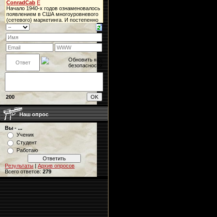
200
Наш опрос
Вы - ...
Ученик
Студент
Работаю
Результаты
|
Архив опросов
Всего ответов:
279