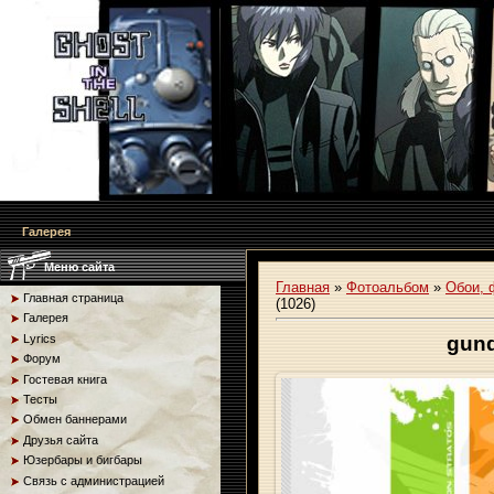
Галерея
Меню сайта
Главная
»
Фотоальбом
»
Обои, 
Главная страница
(1026)
Галерея
Lyrics
gund
Форум
Гостевая книга
Тесты
Обмен баннерами
Друзья сайта
Юзербары и бигбары
Связь с администрацией