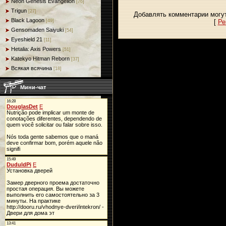
Neon Genesis Evangelion
[76]
Trigun
[27]
Добавлять комментарии могут
Black Lagoon
[
Ре
[49]
Gensomaden Saiyuki
[54]
Eyeshield 21
[11]
Hetalia: Axis Powers
[51]
Katekyo Hitman Reborn
[37]
Всякая всячина
[18]
Мини-чат