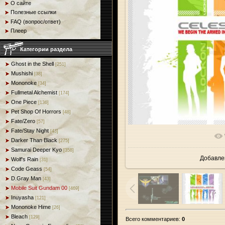
О сайте
Полезные ссылки
FAQ (вопрос/ответ)
Плеер
Категории раздела
Ghost in the Shell
[251]
Mushishi
[38]
Mononoke
[34]
Fullmetal Alchemist
[174]
One Piece
[136]
Pet Shop Of Horrors
[48]
Fate/Zero
[57]
Fate/Stay Night
[43]
В реальн
Darker Than Black
[275]
Samurai Deeper Kyo
[358]
Добавле
Wolf's Rain
[31]
Code Geass
[54]
D.Gray Man
[43]
Mobile Suit Gundam 00
[469]
Inuyasha
[121]
Mononoke Hime
[26]
Bleach
[129]
Всего комментариев
:
0