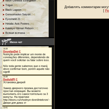
Neon Genesis Evangelion
[76]
Trigun
[27]
Добавлять комментарии могут
Black Lagoon
[
Ре
[49]
Gensomaden Saiyuki
[54]
Eyeshield 21
[11]
Hetalia: Axis Powers
[51]
Katekyo Hitman Reborn
[37]
Всякая всячина
[18]
Мини-чат