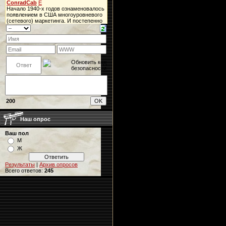
200
Наш опрос
Ваш пол
М
Ж
Результаты
|
Архив опросов
Всего ответов:
245