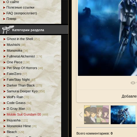
О сайте
Полезные ссылки
FAQ (вопрос/ответ)
Плеер
Категории раздела
Ghost in the Shell
[251]
Mushishi
[38]
Mononoke
[34]
Fullmetal Alchemist
[174]
One Piece
[136]
Pet Shop Of Horrors
[48]
Fate/Zero
[57]
Fate/Stay Night
[43]
В реальн
Darker Than Black
[275]
Samurai Deeper Kyo
[358]
Добавле
Wolf's Rain
[31]
Code Geass
[54]
D.Gray Man
[43]
Mobile Suit Gundam 00
[469]
Inuyasha
[121]
Mononoke Hime
[26]
Bleach
[129]
Всего комментариев
:
0