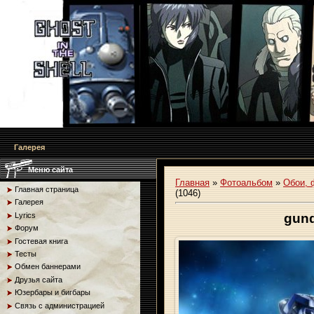
Галерея
Меню сайта
Главная
»
Фотоальбом
»
Обои, 
Главная страница
(1046)
Галерея
Lyrics
gund
Форум
Гостевая книга
Тесты
Обмен баннерами
Друзья сайта
Юзербары и бигбары
Связь с администрацией