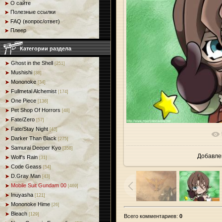
О сайте
Полезные ссылки
FAQ (вопрос/ответ)
Плеер
Категории раздела
Ghost in the Shell
[251]
Mushishi
[38]
Mononoke
[34]
Fullmetal Alchemist
[174]
One Piece
[136]
Pet Shop Of Horrors
[48]
Fate/Zero
[57]
Fate/Stay Night
[43]
В реальн
Darker Than Black
[275]
Samurai Deeper Kyo
[358]
Добавле
Wolf's Rain
[31]
Code Geass
[54]
D.Gray Man
[43]
Mobile Suit Gundam 00
[469]
Inuyasha
[121]
Mononoke Hime
[26]
Bleach
[129]
Всего комментариев
:
0