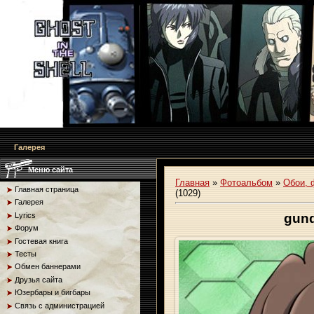
Галерея
Меню сайта
Главная
»
Фотоальбом
»
Обои, 
Главная страница
(1029)
Галерея
Lyrics
gund
Форум
Гостевая книга
Тесты
Обмен баннерами
Друзья сайта
Юзербары и бигбары
Связь с администрацией