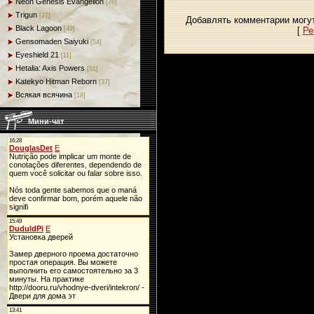
Neon Genesis Evangelion
[76]
Trigun
[27]
Добавлять комментарии могут
Black Lagoon
[
Ре
[49]
Gensomaden Saiyuki
[54]
Eyeshield 21
[11]
Hetalia: Axis Powers
[51]
Katekyo Hitman Reborn
[37]
Всякая всячина
[18]
Мини-чат